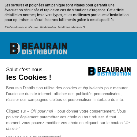
Les serrures et poignées antipanique sont vitales pour garantir une
évacuation sécurisée et rapide en cas de situations d'urgence. Cet article
détaille les normes, les divers types, et les meilleures pratiques d'installation
pour optimiser la sécurité de vos bâtiments grâce à ces dispositifs.
Qu'est-ce qu'une Poignée Antipanique ?
Les serrures et poignées antipanique sont spécialement conçues pour
permettre une ouverture facile et rapide des portes en situation d'urgence. Ces
dispositifs sont fréquemment requis dans les bâtiments publics et
commerciaux pour assurer une sortie rapide et sécurisée. Ce segment
explique leur mécanisme, leur importance cruciale pour la sécurité, et
pourquoi leur présence est réglementée dans de nombreux environnements.
Beaurain Distribution
Différents Types de Serrures et Poignées Antipanique
Salut c'est nous...
1 rue de l'abbé Caron
BP 40020
Barres Antipanique
:
Elles permettent d'ouvrir la porte en exerçant une simple
les Cookies !
80390 Fressenneville
pression, idéale pour les situations d'urgence où la rapidité est cruciale
.
+33 (0)3.22.30.71.71.
Serrures Électroniques Antipanique
:
Ces modèles modernes intègrent des
Beaurain Distribution utilise des cookies et équivalents pour mesurer
contact@beaurain-distribution.com
technologies de contrôle d'accès avancées, permettant des fonctionnalités
l’audience du site internet, afficher des publicités personnalisées,
comme le verrouillage et déverrouillage à distance
.
Qui sommes-nous
?
Systèmes Modulaires
:
Ils offrent une grande flexibilité, s'adaptant à divers
réaliser des campagnes ciblées et personnaliser l’interface du site.
Contact
types de portes et configurations, facilitant ainsi leur installation dans
Recrutement
différents environnements
.
Cliquez sur «
OK pour moi
» pour donner votre consentement. Vous
Mentions légales
Matériaux et Technologies Innovantes
pouvez également paramétrer vos choix ou tout refuser. A tout
CGV
Découvrez les matériaux robustes comme l'aluminium et l'acier inoxydable,
Politique de protection des données
moment vous pouvez modifier vos choix en cliquant sur le bouton "
Je
choisis pour leur durabilité et leur résistance aux tentatives d'effraction. Nous
choisis
"
Livraison
abordons également les innovations technologiques récentes dans le
SAV et Garantie
domaine des serrures antipanique, y compris les options connectées qui