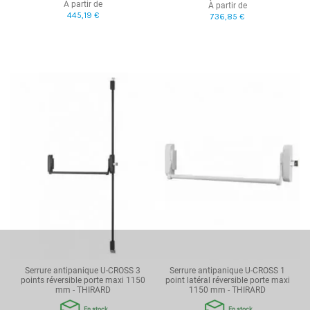
À partir de
À partir de
445,19 €
736,85 €
Serrure antipanique U-CROSS 3
Serrure antipanique U-CROSS 1
points réversible porte maxi 1150
point latéral réversible porte maxi
mm - THIRARD
1150 mm - THIRARD
En stock
En stock