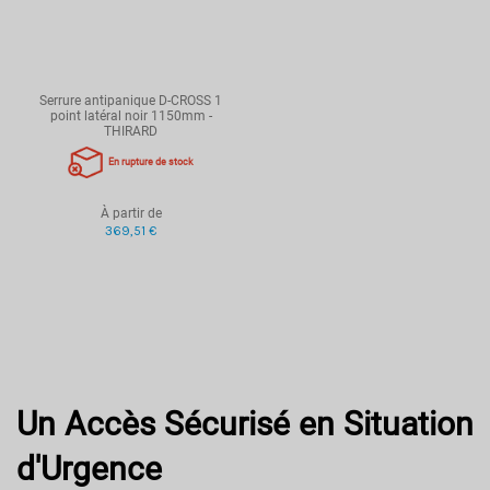
Serrure antipanique D-CROSS 1
point latéral noir 1150mm -
THIRARD
En rupture de stock
À partir de
369,51 €
Un Accès Sécurisé en Situation
d'Urgence