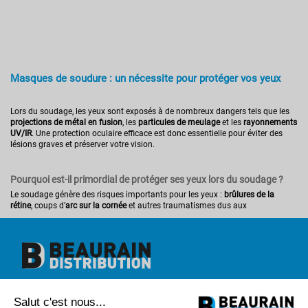
Masques de soudure : un nécessite pour protéger vos yeux
Lors du soudage, les yeux sont exposés à de nombreux dangers tels que les
projections de métal en fusion
, les
particules de meulage
et les
rayonnements
UV/IR
. Une protection oculaire efficace est donc essentielle pour éviter des
lésions graves et préserver votre vision.
Pourquoi est-il primordial de protéger ses yeux lors du soudage ?
Le soudage génère des risques importants pour les yeux :
brûlures de la
rétine
, coups d’
arc sur la cornée
et autres traumatismes dus aux
rayonnements UV et infrarouges
. Une exposition prolongée sans protection
peut engendrer des douleurs aiguës et des dommages irréversibles.
Cependant, grâce à des
équipements de protection individuelle
(
EPI
) adaptés,
vous pouvez exercer votre métier en toute sécurité. Beaurain Distribution vous
propose une gamme complète de protections oculaires pour le soudage.
Beaurain Distribution
Comment bien protéger vos yeux lors du soudage ?
Salut c'est nous...
1 rue de l'abbé Caron