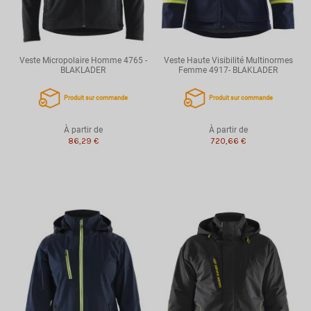
Veste Micropolaire Homme 4765 -
Veste Haute Visibilité Multinormes
BLAKLADER
Femme 4917- BLAKLADER
Produit sur commande
Produit sur commande
À partir de
À partir de
86,29 €
720,66 €