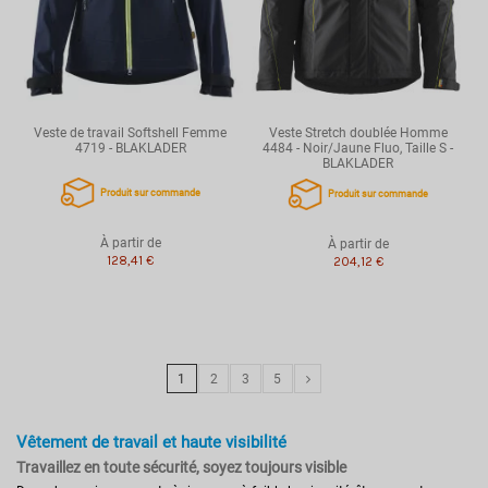
Veste de travail Softshell Femme
Veste Stretch doublée Homme
4719 - BLAKLADER
4484 - Noir/Jaune Fluo, Taille S -
BLAKLADER
Produit sur commande
Produit sur commande
À partir de
À partir de
128,41 €
204,12 €
1
2
3
5
Vêtement de travail et haute visibilité
Travaillez en toute sécurité, soyez toujours visible