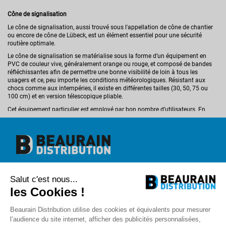
Cône de signalisation
Le cône de signalisation, aussi trouvé sous l'appellation de cône de chantier
ou encore de cône de Lübeck, est un élément essentiel pour une sécurité
routière optimale.
Le cône de signalisation se matérialise sous la forme d’un équipement en
PVC de couleur vive, généralement orange ou rouge, et composé de bandes
réfléchissantes afin de permettre une bonne visibilité de loin à tous les
usagers et ce, peu importe les conditions météorologiques. Résistant aux
chocs comme aux intempéries, il existe en différentes tailles (30, 50, 75 ou
100 cm) et en version télescopique pliable.
Cet équipement particulier est employé par bon nombre d’utilisateurs. En
effet, que ce soit les pompiers, les gendarmes, la police ou encore les agents
de la voirie, tous utilisent les cônes de signalisation pour prévenir du danger
et ainsi sécuriser le lieu d’un accident par exemple. La douane peut aussi
employer cet équipement de balisage lors de ses interventions. Mais les
forces de l’ordre et les secours ne sont pas les seuls à se servir des cônes de
Lubeck. En effet, les artisans du bâtiment peuvent aussi avoir besoin de
cônes afin de baliser les chantiers à proximité de la voirie, pour prévenir les
Beaurain Distribution
automobilistes du danger potentiel afin de les faire ralentir et ainsi assurer la
Salut c'est nous...
1 rue de l'abbé Caron
sécurité des professionnels intervenant sur place.
BP 40020
les Cookies !
80390 Fressenneville
+33 (0)3.22.30.71.71.
Beaurain Distribution utilise des cookies et équivalents pour mesurer
contact@beaurain-distribution.com
l’audience du site internet, afficher des publicités personnalisées,
Qui sommes-nous
?