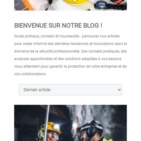
BIENVENUE SUR NOTRE BLOG !
Guide pratique, conseils et nouveautés : parcourez nos articles
pour rester informé des dernières tendances et innovations dans le
NORME ISO 20471 : COMPRENDRE LES
E
EXIGENCES DES VÊTEMENTS HAUTE VISIBILITÉ
R
domaine de la sécurité professionnelle. Des conseils pratiques, des
analyses approfondies et des solutions adaptées à vos besoins
54 vues
vous attendent pour garantir la protection de votre entreprise et de
Norme ISO 20471 : tout comprendre sur les vêtements
C
vos collaborateurs.
haute visibilité, les classes et les niveaux de sécurité pour
à
un...
L
Lire la suite