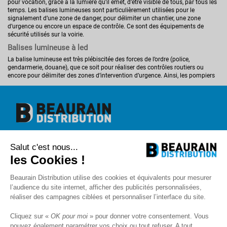
pour vocation, grâce à la lumière qu’il émet, d’être visible de tous, par tous les
temps. Les balises lumineuses sont particulièrement utilisées pour le
signalement d’une zone de danger, pour délimiter un chantier, une zone
d’urgence ou encore un espace de contrôle. Ce sont des équipements de
sécurité utilisés sur la voirie.
Balises lumineuse à led
La balise lumineuse est très plébiscitée des forces de l’ordre (police,
gendarmerie, douane), que ce soit pour réaliser des contrôles routiers ou
encore pour délimiter des zones d’intervention d’urgence. Ainsi, les pompiers
sont aussi de fervents utilisateurs de ce genre de matériel.
La balise lumineuse en elle-même est un équipement résistant aux chocs
comme aux intempéries, ce qui est indispensable car il est mis à rude
épreuve. La balise peut se matérialiser sous deux principales formes. Il existe
la balise spiralée, équipée de LED, elle est magnétique et permet de s’aimanter
sur les surfaces métalliques. Peu encombrante, elle émet de la lumière bleue,
verte, rouge, blanche, jaune, orange et offre une belle autonomie. Sa variante
Beaurain Distribution
se trouve sur une base en magnétique ou caoutchoutée à disposer
Salut c'est nous...
1 rue de l'abbé Caron
directement au sol notamment.
BP 40020
les Cookies !
80390 Fressenneville
+33 (0)3.22.30.71.71.
Beaurain Distribution utilise des cookies et équivalents pour mesurer
contact@beaurain-distribution.com
l’audience du site internet, afficher des publicités personnalisées,
Qui sommes-nous
?
réaliser des campagnes ciblées et personnaliser l’interface du site.
Contact
Recrutement
Cliquez sur «
OK pour moi
» pour donner votre consentement. Vous
Mentions légales
pouvez également paramétrer vos choix ou tout refuser. A tout
CGV