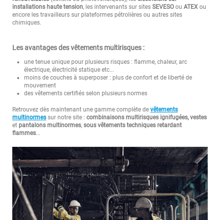
installations haute tension
, les intervenants sur sites
SEVESO
ou
ATEX
ou
encore les travailleurs sur plateformes pétrolières ou autres sites
chimiques.
Les avantages des vêtements multirisques :
une tenue unique pour plusieurs risques : flamme, chaleur, arc
électrique, électricité statique etc...
moins de couches à superposer : plus de confort et de liberté de
mouvement
des vêtements certifiés selon plusieurs normes
Retrouvez dès maintenant une gamme complète de
vêtements
multinormes
sur notre site :
combinaisons multirisques ignifugées, vestes
et
pantalons multinormes
,
sous vêtements techniques
retardant
flammes
...