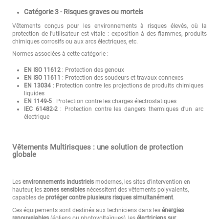
Catégorie 3 - Risques graves ou mortels
Vêtements conçus pour les environnements à risques élevés, où la
protection de l'utilisateur est vitale : exposition à des flammes, produits
chimiques corrosifs ou aux arcs électriques, etc.
Normes associées à cette catégorie :
EN ISO 11612
: Protection des genoux
EN ISO 11611
: Protection des soudeurs et travaux connexes
EN 13034
: Protection contre les projections de produits chimiques
liquides
EN 1149-5
: Protection contre les charges électrostatiques
IEC 61482-2
: Protection contre les dangers thermiques d'un arc
électrique
Vêtements Multirisques : une solution de protection
globale
Les
environnements industriels
modernes, les sites d'intervention en
hauteur, les
zones sensibles
nécessitent des vêtements polyvalents,
capables de
protéger contre plusieurs risques simultanément
.
Ces équipements sont destinés aux techniciens dans les
énergies
renouvelables
(éoliens ou photovoltaïques), les
électriciens sur