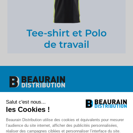
Beaurain Distribution
Salut c'est nous...
1 rue de l'abbé Caron
BP 40020
les Cookies !
80390 Fressenneville
+33 (0)3.22.30.71.71.
Beaurain Distribution utilise des cookies et équivalents pour mesurer
contact@beaurain-distribution.com
l’audience du site internet, afficher des publicités personnalisées,
Qui sommes-nous
?
réaliser des campagnes ciblées et personnaliser l’interface du site.