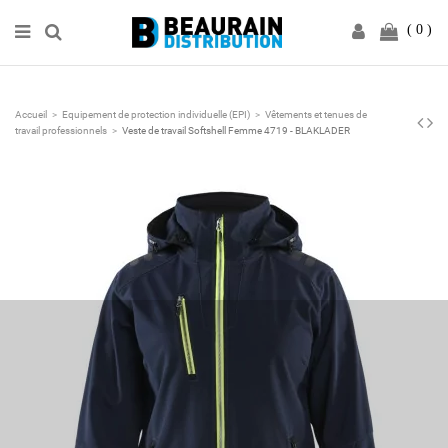
0
Accueil
Equipement de protection individuelle (EPI)
Vêtements et tenues de
travail professionnels
Veste de travail Softshell Femme 4719 - BLAKLADER