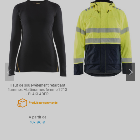
Coupe
Femme
Référence
BKL4719
Haut de sous-vêtement retardant
flammes Multinormes femme 7213
- BLAKLADER
Produit sur commande
À partir de
107,96 €