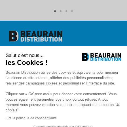
Beaurain Distribution
Salut c'est nous...
1 rue de l'abbé Caron
BP 40020
les Cookies !
80390 Fressenneville
+33 (0)3.22.30.71.71.
Beaurain Distribution utilise des cookies et équivalents pour mesurer
contact@beaurain-distribution.com
l’audience du site internet, afficher des publicités personnalisées,
Qui sommes-nous
?
réaliser des campagnes ciblées et personnaliser l’interface du site.
Contact
Recrutement
Cliquez sur «
OK pour moi
» pour donner votre consentement. Vous
Mentions légales
pouvez également paramétrer vos choix ou tout refuser. A tout
CGV
Politique de protection des données
moment vous pouvez modifier vos choix en cliquant sur le bouton "
Je
choisis
"
Livraison
SAV et Garantie
Lire la politique de confidentialité
FAQ
Blog
Consentements certifiés par