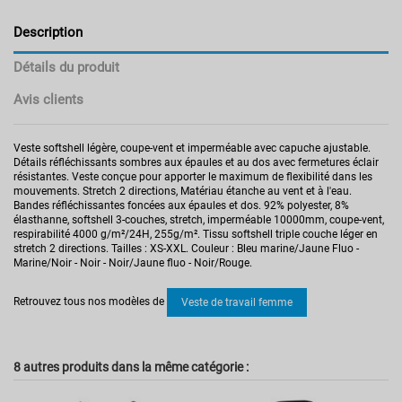
Description
Détails du produit
Avis clients
Veste softshell légère, coupe-vent et imperméable avec capuche ajustable.
Détails réfléchissants sombres aux épaules et au dos avec fermetures éclair
résistantes. Veste conçue pour apporter le maximum de flexibilité dans les
mouvements. Stretch 2 directions, Matériau étanche au vent et à l'eau.
Bandes réfléchissantes foncées aux épaules et dos. 92% polyester, 8%
élasthanne, softshell 3-couches, stretch, imperméable 10000mm, coupe-vent,
respirabilité 4000 g/m²/24H, 255g/m². Tissu softshell triple couche léger en
stretch 2 directions. Tailles : XS-XXL. Couleur : Bleu marine/Jaune Fluo -
Marine/Noir - Noir - Noir/Jaune fluo - Noir/Rouge.
Pas d'avis
Secteur d'activités
Artisan
Retrouvez tous nos modèles de
Veste de travail femme
Industrie
Réversible
Non
Multirisque
Non
8 autres produits dans la même catégorie :
Haute visibilité
Non