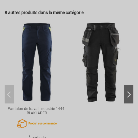
Réversible
Non
Multirisque
8 autres produits dans la même catégorie :
Non
Haute visibilité
Non
Coupe
Unisexe
Référence
BKL1799
Pantalon de travail Industrie 1444 -
BLAKLADER
Produit sur commande
À partir de