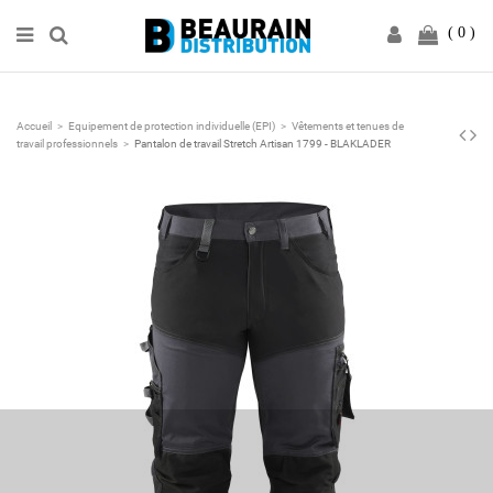
0
Accueil
Equipement de protection individuelle (EPI)
Vêtements et tenues de
travail professionnels
Pantalon de travail Stretch Artisan 1799 - BLAKLADER