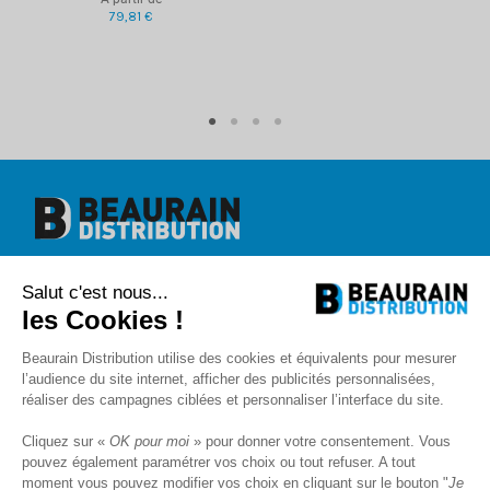
79,81 €
Beaurain Distribution
Salut c'est nous...
1 rue de l'abbé Caron
BP 40020
les Cookies !
80390 Fressenneville
+33 (0)3.22.30.71.71.
Beaurain Distribution utilise des cookies et équivalents pour mesurer
contact@beaurain-distribution.com
l’audience du site internet, afficher des publicités personnalisées,
Qui sommes-nous
?
réaliser des campagnes ciblées et personnaliser l’interface du site.
Contact
Recrutement
Cliquez sur «
OK pour moi
» pour donner votre consentement. Vous
Mentions légales
pouvez également paramétrer vos choix ou tout refuser. A tout
CGV
Politique de protection des données
moment vous pouvez modifier vos choix en cliquant sur le bouton "
Je