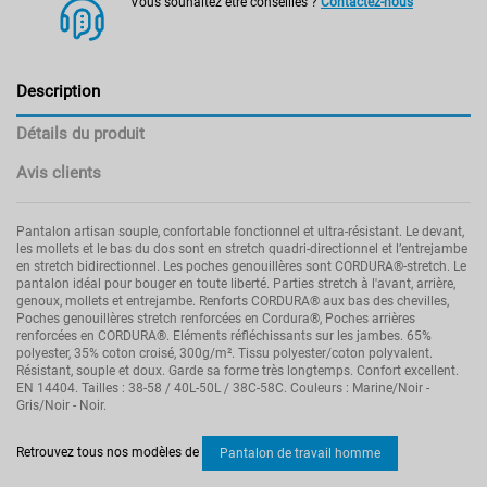
Vous souhaitez être conseillés ?
Contactez-nous
Description
Détails du produit
Avis clients
Pantalon artisan souple, confortable fonctionnel et ultra-résistant. Le devant,
les mollets et le bas du dos sont en stretch quadri-directionnel et l’entrejambe
en stretch bidirectionnel. Les poches genouillères sont CORDURA®-stretch. Le
pantalon idéal pour bouger en toute liberté. Parties stretch à l'avant, arrière,
genoux, mollets et entrejambe. Renforts CORDURA® aux bas des chevilles,
Poches genouillères stretch renforcées en Cordura®, Poches arrières
renforcées en CORDURA®. Eléments réfléchissants sur les jambes. 65%
polyester, 35% coton croisé, 300g/m². Tissu polyester/coton polyvalent.
Résistant, souple et doux. Garde sa forme très longtemps. Confort excellent.
EN 14404. Tailles : 38-58 / 40L-50L / 38C-58C. Couleurs : Marine/Noir -
Gris/Noir - Noir.
Pas d'avis
Norme
EN 14404.
Retrouvez tous nos modèles de
Pantalon de travail homme
Secteur d'activités
Artisan