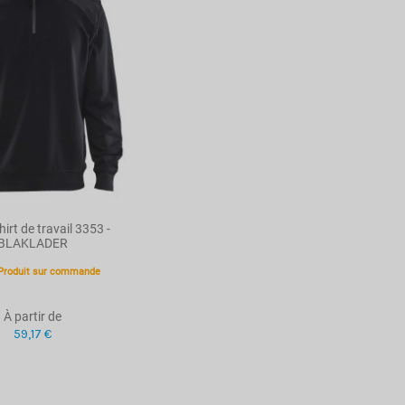
irt de travail 3353 -
BLAKLADER
Produit sur commande
À partir de
59,17 €