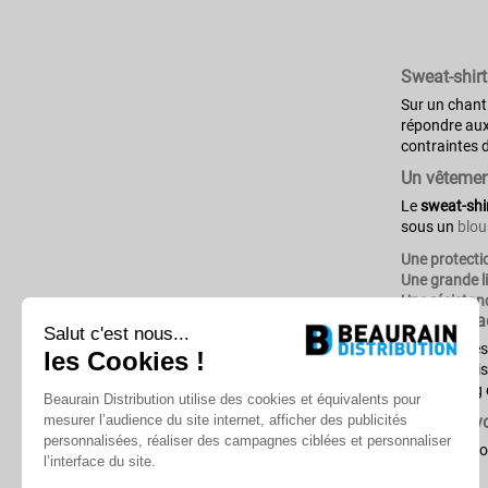
Sweat-shirt
Sur un chantie
répondre aux
contraintes d
Un vêtement
Le
sweat-shir
sous un
blou
Une protecti
Une grande 
Une résistan
Un sweat a
Salut c'est nous...
Nos modèles 
les Cookies !
industrie. Di
tout au long 
Beaurain Distribution utilise des cookies et équivalents pour
mesurer l’audience du site internet, afficher des publicités
Associez vo
personnalisées, réaliser des campagnes ciblées et personnaliser
Pour une pro
l’interface du site.
sécurité
.