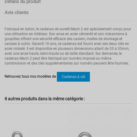
Détails du produit
Avis clients
Fabriqué en laiton, le cadenas de sureté Mach 2 est spécialement conçu pour
une utilisation en intérieur. Son anse en acier cémenté et son mécanisme à
goupilles offrent une sécurité efficace des casiers, malles de stockage et
caisses à outils. Garanti 10 ans, ce cadenas est fourni avec ses deux clés en
acier nickelé. Il est disponible en plusieurs dimensions allant de 35 à 55mm,
avec une anse haute, demi-haute ou de taille standard. Sur demande, le
cadenas Mach 2 peut être fabriqué sur numéro imposé ou même
combinaison et des clés supplémentaires sur numéro peuvent être fournies.
Pas d'avis
Poids
0.14
Retrouvez tous nos modèles de
Cadenas à clé
Type de fermeture
A clé
Couleur
Or
8 autres produits dans la même catégorie :
Référence
00063451