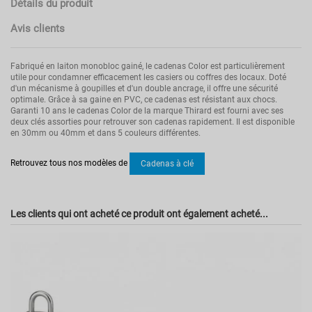
Détails du produit
Avis clients
Fabriqué en laiton monobloc gainé, le cadenas Color est particulièrement
utile pour condamner efficacement les casiers ou coffres des locaux. Doté
d'un mécanisme à goupilles et d'un double ancrage, il offre une sécurité
optimale. Grâce à sa gaine en PVC, ce cadenas est résistant aux chocs.
Garanti 10 ans le cadenas Color de la marque Thirard est fourni avec ses
deux clés assorties pour retrouver son cadenas rapidement. Il est disponible
en 30mm ou 40mm et dans 5 couleurs différentes.
Pas d'avis
Poids
0.06
Retrouvez tous nos modèles de
Cadenas à clé
Type de fermeture
A clé
Couleur
Bleu
Les clients qui ont acheté ce produit ont également acheté...
Référence
00098103