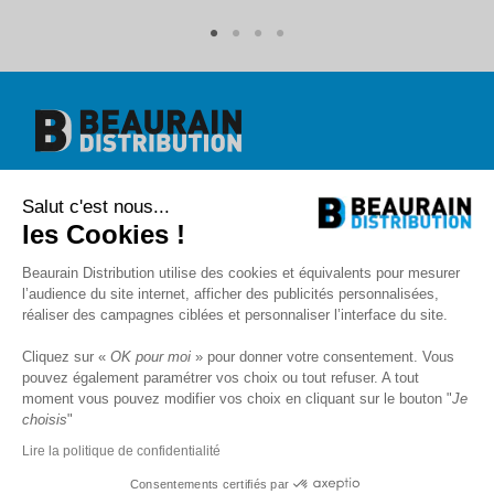
Beaurain Distribution
Salut c'est nous...
1 rue de l'abbé Caron
BP 40020
les Cookies !
80390 Fressenneville
+33 (0)3.22.30.71.71.
Beaurain Distribution utilise des cookies et équivalents pour mesurer
contact@beaurain-distribution.com
l’audience du site internet, afficher des publicités personnalisées,
Qui sommes-nous
?
réaliser des campagnes ciblées et personnaliser l’interface du site.
Contact
Recrutement
Cliquez sur «
OK pour moi
» pour donner votre consentement. Vous
Mentions légales
pouvez également paramétrer vos choix ou tout refuser. A tout
CGV
Politique de protection des données
moment vous pouvez modifier vos choix en cliquant sur le bouton "
Je
choisis
"
Livraison
SAV et Garantie
Lire la politique de confidentialité
FAQ
Blog
Consentements certifiés par