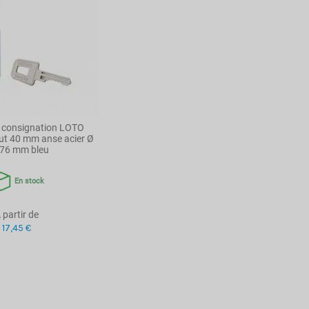
 consignation LOTO
ut 40 mm anse acier Ø
 76 mm bleu
En stock
 partir de
17,45 €