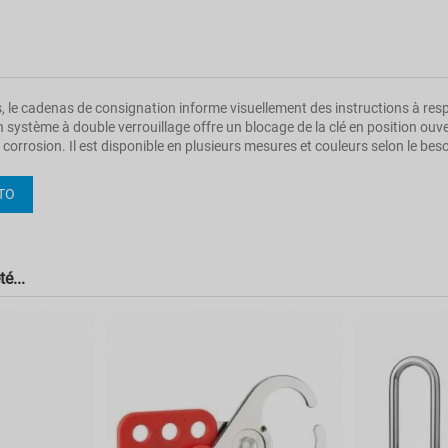
s, le cadenas de consignation informe visuellement des instructions à res
ystème à double verrouillage offre un blocage de la clé en position ouver
 corrosion. Il est disponible en plusieurs mesures et couleurs selon le beso
0.11
OTO
Clé
Jaune
é...
40mm
ABS
76mm
Acier
6mm