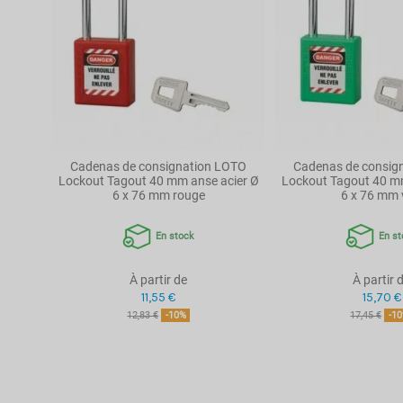
Référence
00091242
Cadenas de consignation LOTO
Cadenas de consig
Lockout Tagout 40 mm anse acier Ø
Lockout Tagout 40 mm
6 x 76 mm rouge
6 x 76 mm 
En stock
En st
À partir de
À partir 
11,55 €
15,70 €
12,83 €
-10%
17,45 €
-1