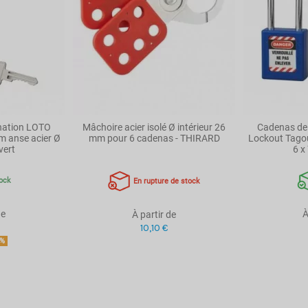
nation LOTO
Mâchoire acier isolé Ø intérieur 26
Cadenas de
 anse acier Ø
mm pour 6 cadenas - THIRARD
Lockout Tago
vert
6 x
ock
En rupture de stock
de
À
À partir de
10,10 €
0%