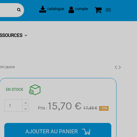
catalogue
compte
0
SSOURCES
 mm jaune
EN STOCK
15,70 €
Prix :
17,45 €
-10%
AJOUTER AU PANIER