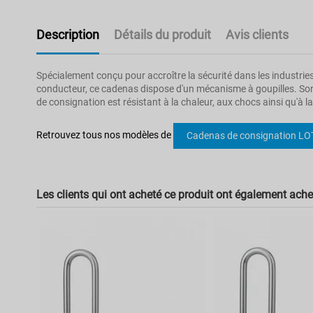
Description
Détails du produit
Avis clients
Spécialement conçu pour accroître la sécurité dans les industrie
conducteur, ce cadenas dispose d'un mécanisme à goupilles. Son s
de consignation est résistant à la chaleur, aux chocs ainsi qu'à la
Pas d'avis
Poids
Retrouvez tous nos modèles de
Cadenas de consignation L
Type de fermeture
Couleur
Les clients qui ont acheté ce produit ont également achet
Dimension
Matière
Hauteur de anse
Anse
Diamètre de anse