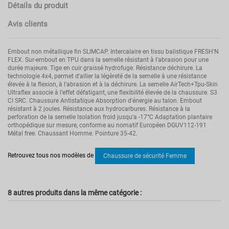
Détails du produit
Avis clients
Embout non métallique fin SLIMCAP. Intercalaire en tissu balistique FRESH'N
FLEX. Sur-embout en TPU dans la semelle résistant à l’abrasion pour une
durée majeure. Tige en cuir graissé hydrofuge. Résistance déchirure. La
technologie 4x4, permet d'allier la légèreté de la semelle à une résistance
élevée à la flexion, à l'abrasion et à la déchirure. La semelle AirTech+Tpu-Skin
Ultraflex associe à l’effet défatigant, une flexibilité élevée de la chaussure. S3
CI SRC. Chaussure Antistatique Absorption d'énergie au talon. Embout
résistant à 2 joules. Résistance aux hydrocarbures. Résistance à la
perforation de la semelle Isolation froid jusqu'a -17°C Adaptation plantaire
orthopédique sur mesure, conforme au nomatif Européen DGUV112-191
Métal free. Chaussant Homme. Pointure 35-42.
Pas d'avis
Norme
S1P SRC
Retrouvez tous nos modèles de
Chaussure de sécurité Femme
Secteur d'activités
Construction
Industries légères
Hauteur de la tige
Basse
8 autres produits dans la même catégorie :
Fermeture
Lacets
Sexe
Femme