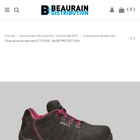
0
Accueil
Equipement de protection individuelle (EPI)
Chaussures de sécurité
Chaussure de sécurité ATTITUDE - BASE PROTECTION