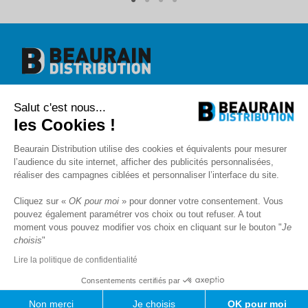
Beaurain Distribution
Salut c'est nous...
1 rue de l'abbé Caron
BP 40020
les Cookies !
80390 Fressenneville
+33 (0)3.22.30.71.71.
Beaurain Distribution utilise des cookies et équivalents pour mesurer
contact@beaurain-distribution.com
l’audience du site internet, afficher des publicités personnalisées,
Qui sommes-nous
?
réaliser des campagnes ciblées et personnaliser l’interface du site.
Contact
Recrutement
Cliquez sur «
OK pour moi
» pour donner votre consentement. Vous
Mentions légales
pouvez également paramétrer vos choix ou tout refuser. A tout
CGV
Politique de protection des données
moment vous pouvez modifier vos choix en cliquant sur le bouton "
Je
choisis
"
Livraison
SAV et Garantie
Lire la politique de confidentialité
FAQ
Blog
Consentements certifiés par
Newsletter
Non merci
Je choisis
OK pour moi