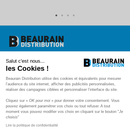
Beaurain Distribution
Salut c'est nous...
1 rue de l'abbé Caron
BP 40020
les Cookies !
80390 Fressenneville
+33 (0)3.22.30.71.71.
Beaurain Distribution utilise des cookies et équivalents pour mesurer
contact@beaurain-distribution.com
l’audience du site internet, afficher des publicités personnalisées,
Qui sommes-nous
?
réaliser des campagnes ciblées et personnaliser l’interface du site.
Contact
Recrutement
Cliquez sur «
OK pour moi
» pour donner votre consentement. Vous
Mentions légales
pouvez également paramétrer vos choix ou tout refuser. A tout
CGV
Politique de protection des données
moment vous pouvez modifier vos choix en cliquant sur le bouton "
Je
choisis
"
Livraison
SAV et Garantie
Lire la politique de confidentialité
FAQ