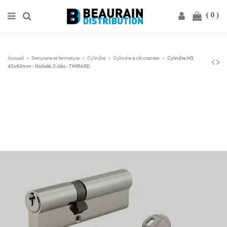
0
Accueil
Serrurerie et fermeture
Cylindre
Cylindre à clé crantée
Cylindre HG
40x60mm - Nickelé, 3 clés - THIRARD