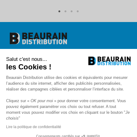
Beaurain Distribution
Salut c'est nous...
1 rue de l'abbé Caron
BP 40020
les Cookies !
80390 Fressenneville
+33 (0)3.22.30.71.71.
Beaurain Distribution utilise des cookies et équivalents pour mesurer
contact@beaurain-distribution.com
l’audience du site internet, afficher des publicités personnalisées,
Qui sommes-nous
?
réaliser des campagnes ciblées et personnaliser l’interface du site.
Contact
Recrutement
Cliquez sur «
OK pour moi
» pour donner votre consentement. Vous
Mentions légales
pouvez également paramétrer vos choix ou tout refuser. A tout
CGV
Politique de protection des données
moment vous pouvez modifier vos choix en cliquant sur le bouton "
Je
choisis
"
Livraison
SAV et Garantie
Lire la politique de confidentialité
FAQ
Blog
Consentements certifiés par