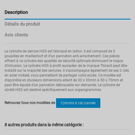
Description
Détails du produit
Avis clients
Le cylindre de serrure HG5 est fabriqué en laiton. Il est composé de 5
goupilles en maillechort et d’un panneton anti-arrachement. Ces pièces
offrent à ce cylindre des qualités de sécurité optimale diminuant le risque
d’intrusion. Le cylindre HG5 à profil européen de la marque Thirard peut être
installé sur la majorité des serrures. Il s’accompagne également de ses 3 clés
en acier nickelé, vous permettant de partager votre accès. Ce modèle est
disponible en plusieurs dimensions allant de 30 x 30mm à 50 x 70mm et
peut être équipé d’un panneton débrayable sur demande. Le cylindre de
sûreté HG5 est destiné spécifiquement aux organigrammes.
Pas d'avis
Modèle
HG5
Retrouvez tous nos modèles de
Cylindre à clé crantée
Poids
0.461
Type de fermeture
Clé
Couleur
8 autres produits dans la même catégorie :
Gris
Garantie
5