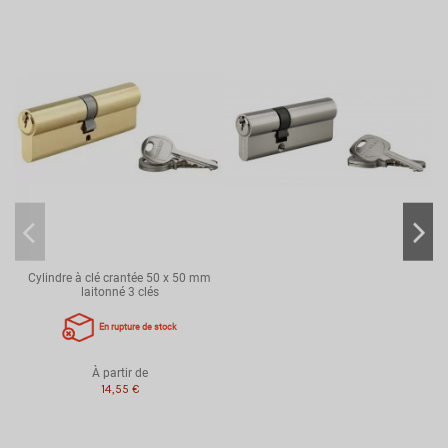
Dimension
40x60
Type de clé
clé crantée
Type de cylindre
A double entrée
Niveau de sécurité
Cylindre de sûreté
Brevet
Aucun
Protection anti-Arrachement
Oui
Protection anti-Perçage
Non
Protection anti-Crochetage
Non
Protection anti-Casse
Non
Cylindre à clé crantée 50 x 50 mm
Protection anti-Bumping
Non
laitonné 3 clés
Protection anti-Snap
Non
En rupture de stock
Protection
Arrachement
Reproduction clé
Aucune
À partir de
14,55 €
Référence
00054061