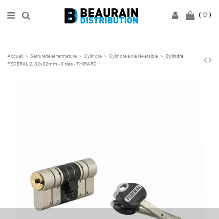
0
Accueil
Serrurerie et fermeture
Cylindre
Cylindre à clé réversible
Cylindre
FEDERAL 2, 32x32mm - 3 clés - THIRARD