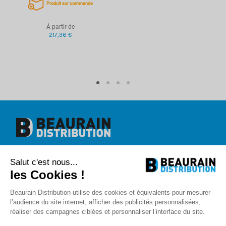
Produit sur commande
Protection
Arrachement
Bumping
À partir de
Crochetage
217,36 €
Perçage
Snap
Reproduction clé
Carte de propriété
Référence
00003418
Beaurain Distribution
Salut c'est nous...
1 rue de l'abbé Caron
BP 40020
les Cookies !
80390 Fressenneville
+33 (0)3.22.30.71.71.
Beaurain Distribution utilise des cookies et équivalents pour mesurer
contact@beaurain-distribution.com
l’audience du site internet, afficher des publicités personnalisées,
Qui sommes-nous
?
réaliser des campagnes ciblées et personnaliser l’interface du site.
Contact
Recrutement