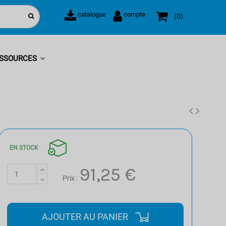
catalogue
compte
0
SSOURCES
EN STOCK
91,25 €
Prix :
AJOUTER AU PANIER