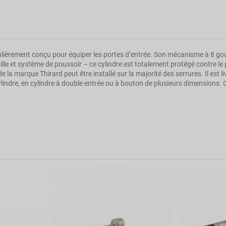
iculièrement conçu pour équiper les portes d’entrée. Son mécanisme à 8 gou
le et système de poussoir – ce cylindre est totalement protégé contre le p
la marque Thirard peut être installé sur la majorité des serrures. Il est liv
cylindre, en cylindre à double entrée ou à bouton de plusieurs dimension
TRANSIT 2
0.32
Clé
Gris
10
10 ans
THIRARD
Porte d'entrée