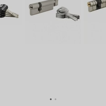
35x35
35x35 mm
Double entrée
Clé plate réversible
clé réversible
Carte de propriété
A double entrée
Double entrée
Cylindre de haute sûreté
Cylindre de très haute sécurité
Niveau 8
Protégée
Protection contre l'arrachement
Breveté protégé
Oui