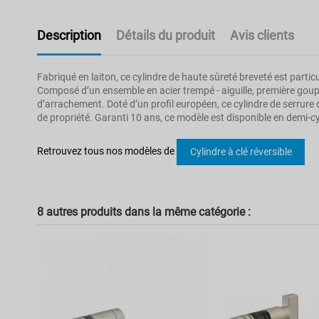
Description
Détails du produit
Avis clients
Fabriqué en laiton, ce cylindre de haute sûreté breveté est part
Composé d’un ensemble en acier trempé - aiguille, première goupil
d’arrachement. Doté d’un profil européen, ce cylindre de serrure de 
de propriété. Garanti 10 ans, ce modèle est disponible en demi-
Pas d'avis
Modèle
Retrouvez tous nos modèles de
Cylindre à clé réversible
Poids
Type de fermeture
8 autres produits dans la même catégorie :
Couleur
Garantie
Marque
Usage