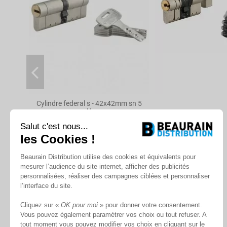
Dimension
Système de fermeture
Type de clé
Carte de propriété
Type de cylindre
Cylindre federal s - 42x42mm sn 5
clés
Niveau de sécurité
Salut c'est nous...
En stock
les Cookies !
Niveau de protection
À partir de
Beaurain Distribution utilise des cookies et équivalents pour
184,70 €
Reproduction des clés
mesurer l’audience du site internet, afficher des publicités
personnalisées, réaliser des campagnes ciblées et personnaliser
Protection du cylindre
l’interface du site.
Brevet
Cliquez sur «
OK pour moi
» pour donner votre consentement.
Protection anti-Arrachement
Vous pouvez également paramétrer vos choix ou tout refuser. A
tout moment vous pouvez modifier vos choix en cliquant sur le