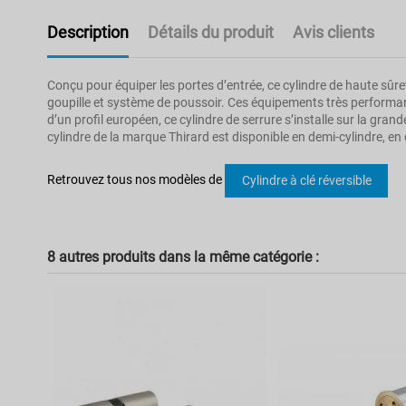
Description
Détails du produit
Avis clients
Conçu pour équiper les portes d’entrée, ce cylindre de haute sûret
goupille et système de poussoir. Ces équipements très performant
d’un profil européen, ce cylindre de serrure s’installe sur la gran
cylindre de la marque Thirard est disponible en demi-cylindre, en
Pas d'avis
Modèle
Retrouvez tous nos modèles de
Cylindre à clé réversible
Poids
Type de fermeture
8 autres produits dans la même catégorie :
Couleur
Garantie
Dimension
Type de clé
Type de cylindre