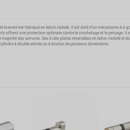
é breveté est fabriqué en laiton nickelé. Il est doté d’un mécanisme à 6 go
s offrent une protection optimale contre le crochetage et le perçage. Il 
de majorité des serrures. Ses 4 clés plates réversibles en laiton nickelé et 
 cylindre à double entrée ou à bouton de plusieurs dimensions.
TRANSIT
0.45
Clé
Gris
10
40x40
clé réversible
A double entrée