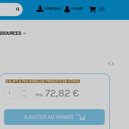
catalogue
compte
0
SSOURCES
IL N'Y A PAS ASSEZ DE PRODUITS EN STOCK.
72,82 €
Prix :
AJOUTER AU PANIER