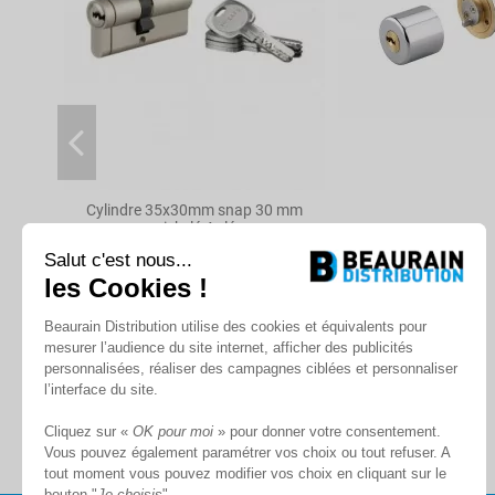
Niveau de sécurité
Brevet
Protection anti-Arrachement
Protection anti-Perçage
Protection anti-Crochetage
Protection anti-Casse
Cylindre 35x30mm snap 30 mm
nickelé 4 clé
Protection anti-Bumping
Salut c'est nous...
En stock
Protection anti-Snap
les Cookies !
Protection
À partir de
Beaurain Distribution utilise des cookies et équivalents pour
64,03 €
mesurer l’audience du site internet, afficher des publicités
personnalisées, réaliser des campagnes ciblées et personnaliser
l’interface du site.
Reproduction clé
Cliquez sur «
OK pour moi
» pour donner votre consentement.
Vous pouvez également paramétrer vos choix ou tout refuser. A
Référence
00021780
tout moment vous pouvez modifier vos choix en cliquant sur le
bouton "
Je choisis
"