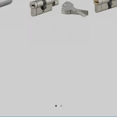
Cylindre de sûreté
Aucun
Oui
Oui
Oui
Non
Non
Oui
Arrachement
Crochetage
Perçage
Snap
Carte personnelle