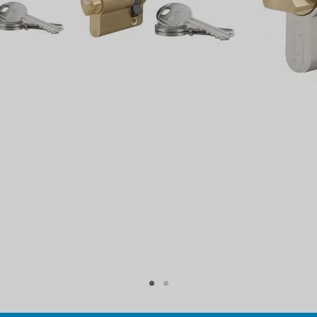
Cylindre de sûreté
Aucun
Oui
Non
Non
Non
Non
Non
Arrachement
Aucune