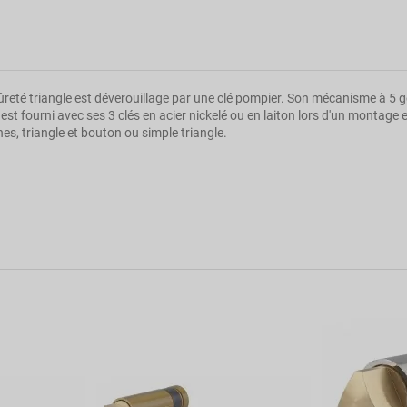
ûreté triangle est déverouillage par une clé pompier. Son mécanisme à 5 g
est fourni avec ses 3 clés en acier nickelé ou en laiton lors d'un montage
es, triangle et bouton ou simple triangle.
HG5
0.01
Clé
Or
5
30x50
clé triangle
A double entrée