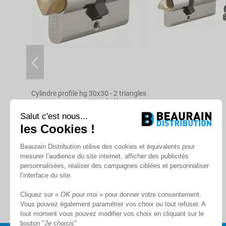
Niveau de sécurité
Brevet
Protection anti-Arrachement
Protection anti-Perçage
Protection anti-Crochetage
Protection anti-Casse
Cylindre profile hg 30x30 - 2 triangles
externes 14 nickelé
Protection anti-Bumping
Salut c'est nous...
En stock
Protection anti-Snap
les Cookies !
Protection
À partir de
Beaurain Distribution utilise des cookies et équivalents pour
80,27 €
Reproduction clé
mesurer l’audience du site internet, afficher des publicités
personnalisées, réaliser des campagnes ciblées et personnaliser
l’interface du site.
Référence
2TE11053050
Cliquez sur «
OK pour moi
» pour donner votre consentement.
Vous pouvez également paramétrer vos choix ou tout refuser. A
tout moment vous pouvez modifier vos choix en cliquant sur le
bouton "
Je choisis
"