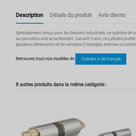
Description
Détails du produit
Avis clients
Spécialement conçu pour les besoins industriels, ce cylindre de s
au panneton anti-arrachement. Garanti 5 ans, ce cylindre profilé 
plusieurs dimensions et en versions 2 triangles internes ou extern
Pas d'avis
Modèle
Retrouvez tous nos modèles de
Cylindre à clé triangle
Poids
Type de fermeture
8 autres produits dans la même catégorie :
Couleur
Garantie
Dimension
Type de clé
Type de cylindre