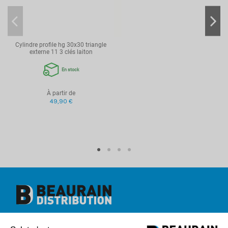
Protection anti-Perçage
Non
Protection anti-Crochetage
Non
Protection anti-Casse
Non
Cylindre profile hg 30x30 triangle
Protection anti-Bumping
Non
externe 11 3 clés laiton
Protection anti-Snap
Non
En stock
Protection
Arrachement
Reproduction clé
Aucune
À partir de
49,90 €
Référence
2TI11053050
Beaurain Distribution