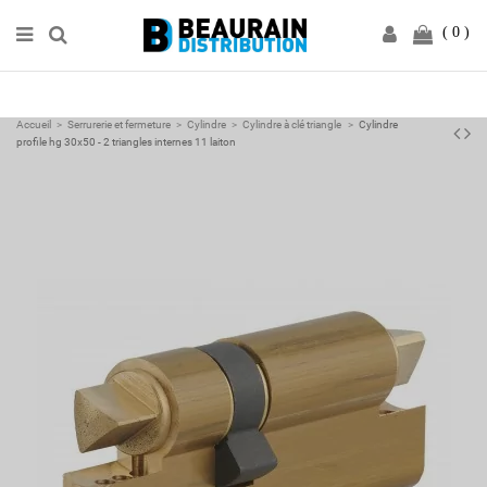
0
Accueil
Serrurerie et fermeture
Cylindre
Cylindre à clé triangle
Cylindre
profile hg 30x50 - 2 triangles internes 11 laiton