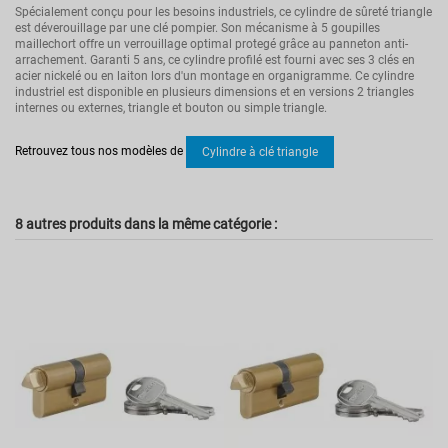
Spécialement conçu pour les besoins industriels, ce cylindre de sûreté triangle
est déverouillage par une clé pompier. Son mécanisme à 5 goupilles
maillechort offre un verrouillage optimal protegé grâce au panneton anti-
arrachement. Garanti 5 ans, ce cylindre profilé est fourni avec ses 3 clés en
acier nickelé ou en laiton lors d'un montage en organigramme. Ce cylindre
industriel est disponible en plusieurs dimensions et en versions 2 triangles
internes ou externes, triangle et bouton ou simple triangle.
Pas d'avis
Modèle
HG5
Retrouvez tous nos modèles de
Cylindre à clé triangle
Poids
0.01
Type de fermeture
Clé
Couleur
8 autres produits dans la même catégorie :
Or
Garantie
5
Dimension
30x50
Type de clé
clé triangle
Type de cylindre
A double entrée
Niveau de sécurité
Cylindre de sûreté
Brevet
Aucun
Protection anti-Arrachement
Oui