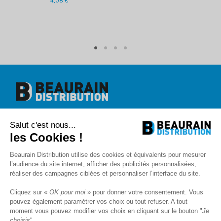
4,08 €
Beaurain Distribution
Salut c'est nous...
1 rue de l'abbé Caron
BP 40020
les Cookies !
80390 Fressenneville
+33 (0)3.22.30.71.71.
Beaurain Distribution utilise des cookies et équivalents pour mesurer
contact@beaurain-distribution.com
l’audience du site internet, afficher des publicités personnalisées,
Qui sommes-nous
?
réaliser des campagnes ciblées et personnaliser l’interface du site.
Contact
Recrutement
Cliquez sur «
OK pour moi
» pour donner votre consentement. Vous
Mentions légales
pouvez également paramétrer vos choix ou tout refuser. A tout
CGV
Politique de protection des données
moment vous pouvez modifier vos choix en cliquant sur le bouton "
Je
choisis
"