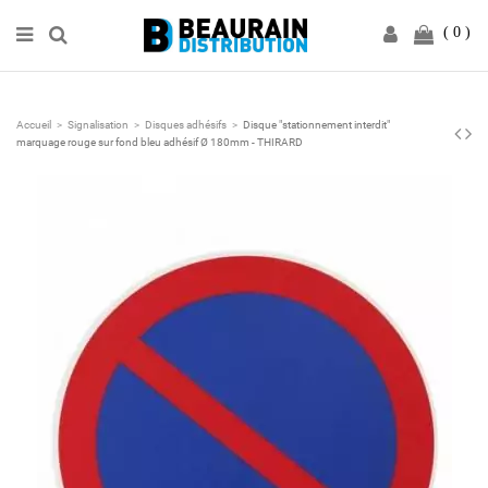
0
Accueil
Signalisation
Disques adhésifs
Disque "stationnement interdit"
marquage rouge sur fond bleu adhésif Ø 180mm - THIRARD