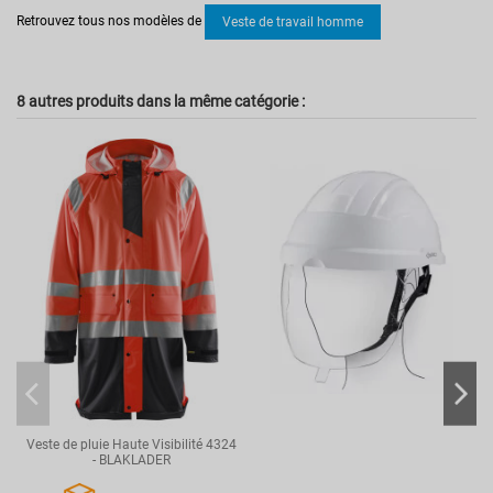
Pas d'avis
Norme
EN 342
Retrouvez tous nos modèles de
Veste de travail homme
EN 343
Secteur d'activités
Artisan
Industrie
8 autres produits dans la même catégorie :
Réversible
Non
Multirisque
Non
Haute visibilité
Non
Coupe
Homme
Référence
BKL448419179933XL
Veste de pluie Haute Visibilité 4324
- BLAKLADER