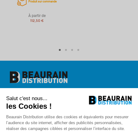
Produit sur commande
À partir de
112,50 €
Beaurain Distribution
Salut c'est nous...
1 rue de l'abbé Caron
BP 40020
les Cookies !
80390 Fressenneville
+33 (0)3.22.30.71.71.
Beaurain Distribution utilise des cookies et équivalents pour mesurer
contact@beaurain-distribution.com
l’audience du site internet, afficher des publicités personnalisées,
Qui sommes-nous
?
réaliser des campagnes ciblées et personnaliser l’interface du site.
Contact
Recrutement