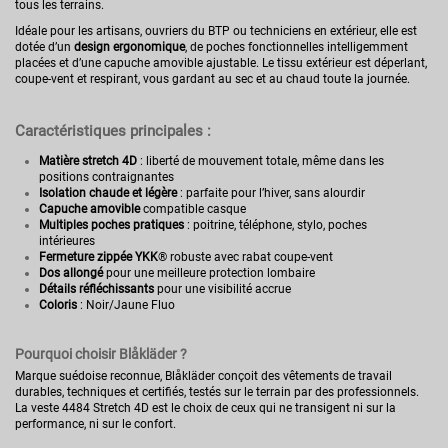
tous les terrains.
Idéale pour les artisans, ouvriers du BTP ou techniciens en extérieur, elle est
dotée d’un
design ergonomique
, de poches fonctionnelles intelligemment
placées et d’une capuche amovible ajustable. Le tissu extérieur est déperlant,
coupe-vent et respirant, vous gardant au sec et au chaud toute la journée.
Caractéristiques principales :
Matière stretch 4D
: liberté de mouvement totale, même dans les
positions contraignantes
Isolation chaude et légère
: parfaite pour l’hiver, sans alourdir
Capuche amovible
compatible casque
Multiples poches pratiques
: poitrine, téléphone, stylo, poches
intérieures
Fermeture zippée YKK
® robuste avec rabat coupe-vent
Dos allongé
pour une meilleure protection lombaire
Détails réfléchissants
pour une visibilité accrue
Coloris
: Noir/Jaune Fluo
Pourquoi choisir Blåkläder ?
Marque suédoise reconnue, Blåkläder conçoit des vêtements de travail
durables, techniques et certifiés, testés sur le terrain par des professionnels.
La veste 4484 Stretch 4D est le choix de ceux qui ne transigent ni sur la
performance, ni sur le confort.