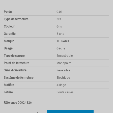
Poids
0.01
Type de fermeture
NC
Couleur
Gris
Garantie
5 ans
Marque
THIRARD
Usage
Gâche
Type de serrure
Encastrable
Point de fermeture
Monopoint
Sens d'ouverture
Réversible
Système de fermeture
Electrique
Matière
Alliage
Têtière
Bouts carrés
Référence
00024826
Pas d'avis