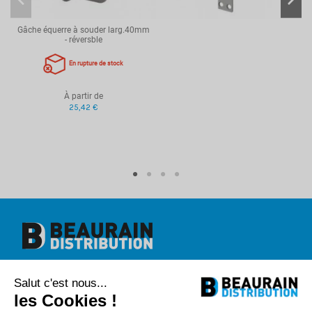
Gâche équerre à souder larg.40mm
- réversble
En rupture de stock
À partir de
25,42 €
Beaurain Distribution
Salut c'est nous...
1 rue de l'abbé Caron
BP 40020
les Cookies !
80390 Fressenneville