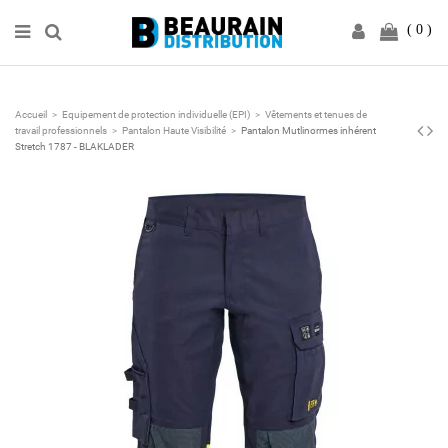
0
Accueil
Equipement de protection individuelle (EPI)
Vêtements et tenues de
travail professionnels
Pantalon Haute Visibilité
Pantalon Mutlinormes inhérent
Stretch 1787 - BLAKLADER