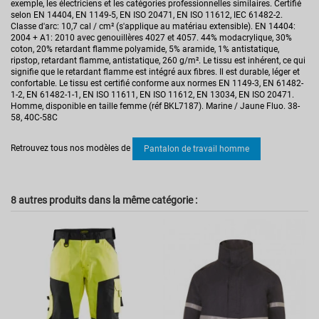
exemple, les électriciens et les catégories professionnelles similaires. Certifié
selon EN 14404, EN 1149-5, EN ISO 20471, EN ISO 11612, IEC 61482-2.
Classe d'arc: 10,7 cal / cm² (s'applique au matériau extensible). EN 14404:
2004 + A1: 2010 avec genouillères 4027 et 4057. 44% modacrylique, 30%
coton, 20% retardant flamme polyamide, 5% aramide, 1% antistatique,
ripstop, retardant flamme, antistatique, 260 g/m². Le tissu est inhérent, ce qui
signifie que le retardant flamme est intégré aux fibres. Il est durable, léger et
confortable. Le tissu est certifié conforme aux normes EN 1149-3, EN 61482-
1-2, EN 61482-1-1, EN ISO 11611, EN ISO 11612, EN 13034, EN ISO 20471.
Homme, disponible en taille femme (réf BKL7187). Marine / Jaune Fluo. 38-
58, 40C-58C
Pas d'avis
Norme
EN 1149-3
Retrouvez tous nos modèles de
Pantalon de travail homme
EN 13034
EN 61482-1-1
EN 61482-1-2
EN ISO 11611
EN ISO 11612
8 autres produits dans la même catégorie :
EN ISO 20471.
Secteur d'activités
BTP
Industrie
Réversible
Non
Multirisque
Oui
Haute visibilité
Oui