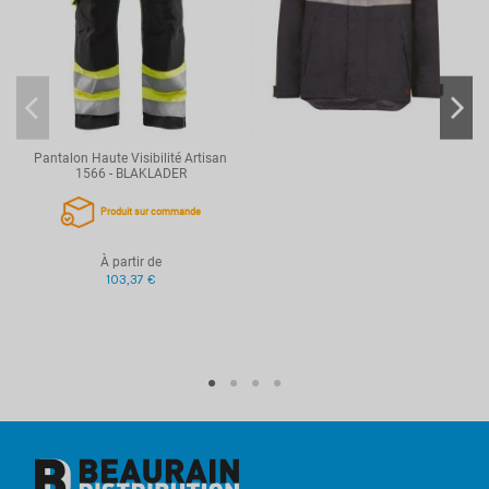
Coupe
Homme
Référence
BKL1787
Pantalon Haute Visibilité Artisan
1566 - BLAKLADER
Produit sur commande
À partir de
103,37 €