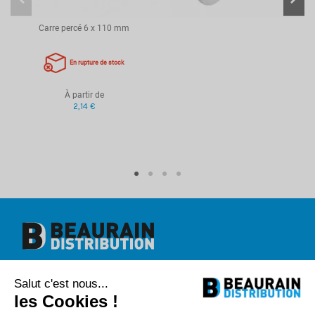
Carre percé 6 x 110 mm
En rupture de stock
À partir de
2,14 €
Beaurain Distribution
Salut c'est nous...
1 rue de l'abbé Caron
BP 40020
les Cookies !
80390 Fressenneville