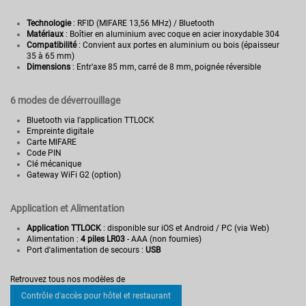
Technologie
: RFID (MIFARE 13,56 MHz) / Bluetooth
Matériaux
: Boîtier en aluminium avec coque en acier inoxydable 304
Compatibilité
: Convient aux portes en aluminium ou bois (épaisseur
35 à 65 mm)
Dimensions
: Entr’axe 85 mm, carré de 8 mm, poignée réversible
6 modes de déverrouillage
Bluetooth via l'application TTLOCK
Empreinte digitale
Carte MIFARE
Code PIN
Clé mécanique
Gateway WiFi G2 (option)
Application et Alimentation
Application TTLOCK
: disponible sur iOS et Android / PC (via Web)
Alimentation :
4 piles LR03
- AAA (non fournies)
Port d'alimentation de secours :
USB
Pas d'avis
Poids
0.01
Retrouvez tous nos modèles de
Type de fermeture
Multiple
Contrôle d'accès pour hôtel et restaurant
NC