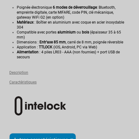
Poignée électronique
6 modes de déverrouillage
: Bluetooth,
empreinte digitale, carte MIFARE, code PIN, clé mécanique,
gateway WiFi G2 (en option)
Matériaux
: Boîtier en aluminium avec coque en acier inoxydable
304
Compatible avec portes
aluminium
ou
bois
(épaisseur 35 à 65
mm)
Dimensions :
Entr'axe 85 mm
, carré de 8 mm, poignée réversible
Application :
TTLOCK
(iOS, Android, PC via Web)
Alimentation
: 4 piles LR03 - AAA (non fournies) + port USB de
secours
Description
Caractéristiques