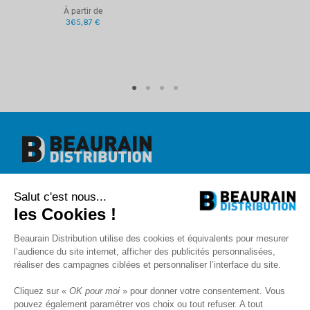
À partir de
365,87 €
Beaurain Distribution
Salut c'est nous...
1 rue de l'abbé Caron
BP 40020
les Cookies !
80390 Fressenneville
+33 (0)3.22.30.71.71.
Beaurain Distribution utilise des cookies et équivalents pour mesurer
contact@beaurain-distribution.com
l’audience du site internet, afficher des publicités personnalisées,
Qui sommes-nous
?
réaliser des campagnes ciblées et personnaliser l’interface du site.
Contact
Recrutement
Cliquez sur «
OK pour moi
» pour donner votre consentement. Vous
Mentions légales
pouvez également paramétrer vos choix ou tout refuser. A tout
CGV