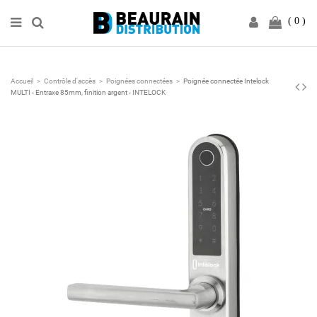
0
Accueil
Contrôle d'accès
Poignées connectées
Poignée connectée Intelock
MULTI - Entraxe 85mm, finition argent - INTELOCK