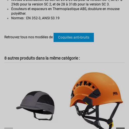
29db pour la version SC 2, et de 28 à 31db pour la version SC 3.
Écouteurs et espaceurs en Thermoplastique ABS, doublure en mousse
polyéther.
Normes : EN 352-3, ANSI S3.19
Pas d'avis
Norme
ANSI S3.19
Retrouvez tous nos modèles de
Coquilles anti-bruits
EN 352-3
Référence
KA-WHP00006
8 autres produits dans la même catégorie :