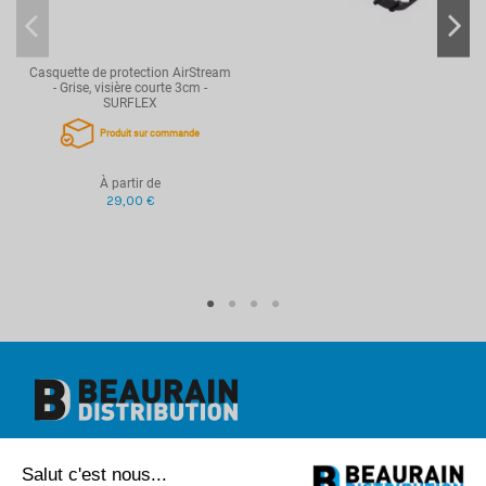
Casquette de protection AirStream
- Grise, visière courte 3cm -
SURFLEX
Produit sur commande
À partir de
29,00 €
Beaurain Distribution
Salut c'est nous...
1 rue de l'abbé Caron