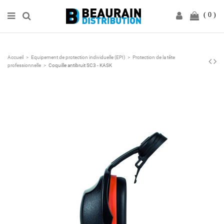
0
Accueil
Equipement de protection individuelle (EPI)
Protection de la tête
professionnelle
Coquille antibruit SC3 - KASK