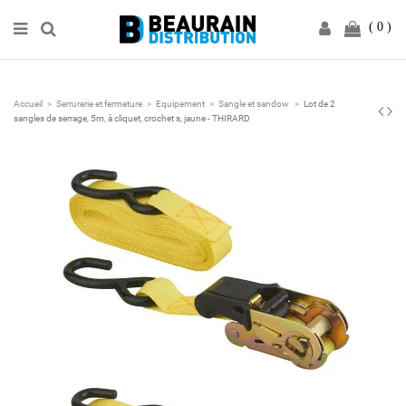
0
Accueil
Serrurerie et fermeture
Equipement
Sangle et sandow
Lot de 2
sangles de serrage, 5m, à cliquet, crochet s, jaune - THIRARD