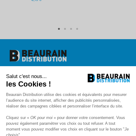
Beaurain Distribution
Salut c'est nous...
1 rue de l'abbé Caron
BP 40020
les Cookies !
80390 Fressenneville
+33 (0)3.22.30.71.71.
Beaurain Distribution utilise des cookies et équivalents pour mesurer
contact@beaurain-distribution.com
l’audience du site internet, afficher des publicités personnalisées,
Qui sommes-nous
?
réaliser des campagnes ciblées et personnaliser l’interface du site.
Contact
Recrutement
Cliquez sur «
OK pour moi
» pour donner votre consentement. Vous
Mentions légales
pouvez également paramétrer vos choix ou tout refuser. A tout
CGV
Politique de protection des données
moment vous pouvez modifier vos choix en cliquant sur le bouton "
Je
choisis
"