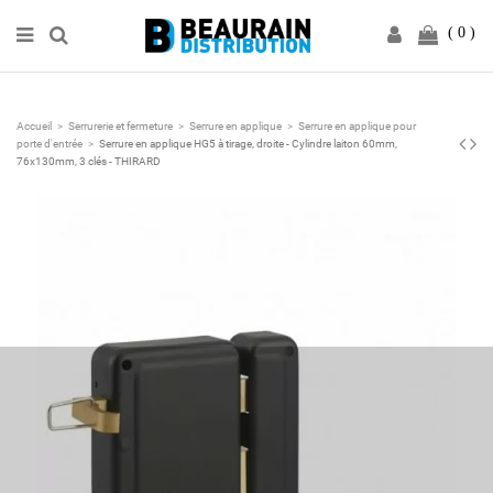
0
Accueil
Serrurerie et fermeture
Serrure en applique
Serrure en applique pour
porte d'entrée
Serrure en applique HG5 à tirage, droite - Cylindre laiton 60mm,
76x130mm, 3 clés - THIRARD