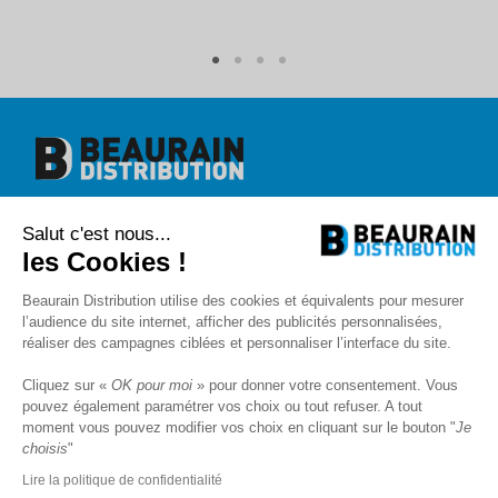
Beaurain Distribution
Salut c'est nous...
1 rue de l'abbé Caron
BP 40020
les Cookies !
80390 Fressenneville
+33 (0)3.22.30.71.71.
Beaurain Distribution utilise des cookies et équivalents pour mesurer
contact@beaurain-distribution.com
l’audience du site internet, afficher des publicités personnalisées,
Qui sommes-nous
?
réaliser des campagnes ciblées et personnaliser l’interface du site.
Contact
Recrutement
Cliquez sur «
OK pour moi
» pour donner votre consentement. Vous
Mentions légales
pouvez également paramétrer vos choix ou tout refuser. A tout
CGV
Politique de protection des données
moment vous pouvez modifier vos choix en cliquant sur le bouton "
Je
choisis
"
Livraison
SAV et Garantie
Lire la politique de confidentialité
FAQ