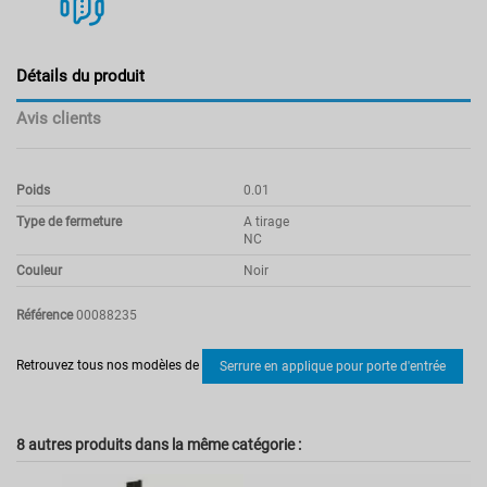
Détails du produit
Avis clients
Poids
0.01
Type de fermeture
A tirage
NC
Couleur
Noir
Référence
00088235
Pas d'avis
Retrouvez tous nos modèles de
Serrure en applique pour porte d'entrée
8 autres produits dans la même catégorie :