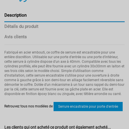
Description
Détails du produit
Avis clients
Fabriqué en acier embouti, ce coffre de serrure est encastrable pour une
entière discrétion. Utilisable sur une porte d’entrée ou une porte d’intérieur,
cette serrure à cylindre dispose d’un axe à 40mm. Compatible avec tous les
cylindres profilés, elle peut être fournie avec un cylindre 30x30mm en laiton et
ses trois clés selon le modèle choisi. Simple d’utilisation comme
d’installation, cette serrure encastrable s’utilise pour une ouverture à droite
comme à gauche grâce à son demi-tour en alliage facilement réversible sans
démonter le coffre. Dotée d’un mécanisme à un tour sans rappel du demi-tour
par la clé, cette serrure est fournie avec sa gâche plate en acier. Elle est
disponible en finition époxy blanc ou zinguée, avec têtière arrondie ou carré.
Pas d'avis
Poids
0.28
Retrouvez tous nos modèles de
Serrure encastrable pour porte d'entrée
Type de fermeture
Trou de cylindre
Couleur
Argenté
Garantie
Les clients qui ont acheté ce produit ont également acheté...
5 ans