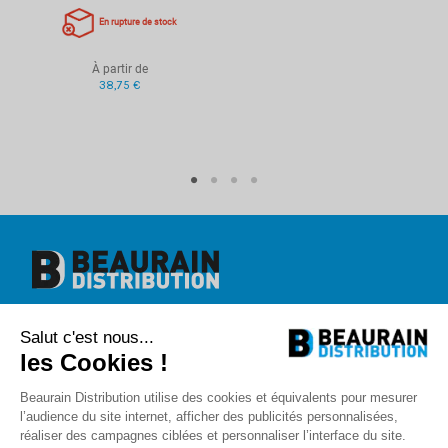
En rupture de stock
À partir de
38,75 €
Beaurain Distribution
Salut c'est nous...
1 rue de l'abbé Caron
BP 40020
les Cookies !
80390 Fressenneville
+33 (0)3.22.30.71.71.
Beaurain Distribution utilise des cookies et équivalents pour mesurer
contact@beaurain-distribution.com
l’audience du site internet, afficher des publicités personnalisées,
Qui sommes-nous
?
réaliser des campagnes ciblées et personnaliser l’interface du site.
Contact