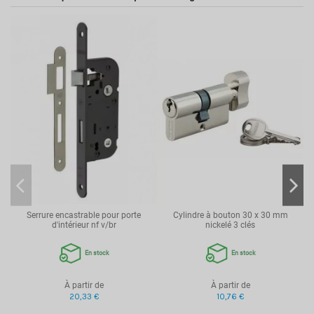
Marque
THIRARD
Usage
Porte d'entrée
Entr'axes de fixation
200mm
Type de serrure
Encastrable
Dimension
59x135mm
Point de fermeture
Point de fermeture
Sens d'ouverture
Réversible
Système de fermeture
Cylindre
Type de pose
Encastrable
Matière
Acier embouti
Serrure encastrable pour porte
Cylindre à bouton 30 x 30 mm
Axe
40 mm
d'intérieur nf v/br
nickelé 3 clés
Carré
7mm
En stock
En stock
Têtière
Bouts carrés
Entr'axes
70mm
À partir de
À partir de
20,33 €
10,76 €
Cylindre inclus
Sans cylindre