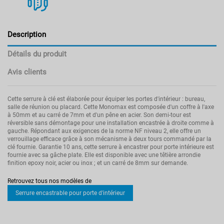
Description
Détails du produit
Avis clients
Cette serrure à clé est élaborée pour équiper les portes d'intérieur : bureau,
salle de réunion ou placard. Cette Monomax est composée d'un coffre à l'axe
à 50mm et au carré de 7mm et d'un pêne en acier. Son demi-tour est
réversible sans démontage pour une installation encastrée à droite comme à
gauche. Répondant aux exigences de la norme NF niveau 2, elle offre un
verrouillage efficace grâce à son mécanisme à deux tours commandé par la
clé fournie. Garantie 10 ans, cette serrure à encastrer pour porte intérieure est
fournie avec sa gâche plate. Elle est disponible avec une têtière arrondie
finition epoxy noir, acier ou inox ; et un carré de 8mm sur demande.
Pas d'avis
Modèle
Monomax
Retrouvez tous nos modèles de
Norme
NF EN 12209 niveau2
Serrure encastrable pour porte d'intérieur
Poids
0.59
Type de fermeture
A cylindre