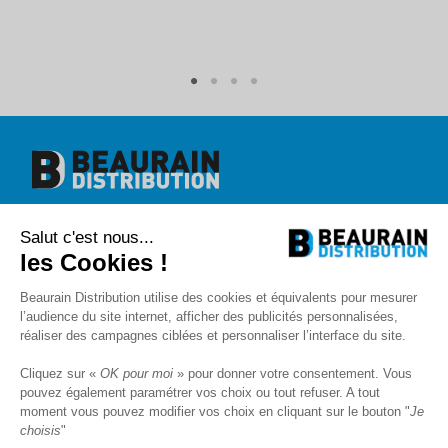
Entr'axes
70mm
Nombre de clé
2 tours
Nombre de tour
1 clé
Référence
00556821
Beaurain Distribution
Salut c'est nous...
1 rue de l'abbé Caron
BP 40020
les Cookies !
80390 Fressenneville
+33 (0)3.22.30.71.71.
Beaurain Distribution utilise des cookies et équivalents pour mesurer
contact@beaurain-distribution.com
l’audience du site internet, afficher des publicités personnalisées,
Qui sommes-nous
?
réaliser des campagnes ciblées et personnaliser l’interface du site.
Contact
Recrutement
Cliquez sur «
OK pour moi
» pour donner votre consentement. Vous
Mentions légales
pouvez également paramétrer vos choix ou tout refuser. A tout
CGV
Politique de protection des données
moment vous pouvez modifier vos choix en cliquant sur le bouton "
Je
choisis
"
Livraison