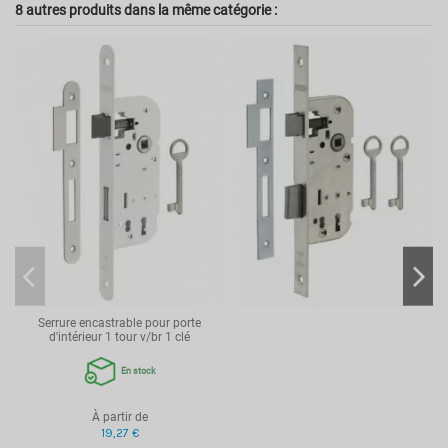
8 autres produits dans la même catégorie :
NC
Couleur
Argenté
Garantie
10 ans
Marque
THIRARD
Usage
Porte de chambre
Entr'axes de fixation
200mm
Type de serrure
Encastrable
Dimension
68x147.5mm
Point de fermeture
Point de fermeture
Sens d'ouverture
Réversible
Système de fermeture
Clé
Serrure encastrable pour porte
Type de pose
Encastrable
d'intérieur 1 tour v/br 1 clé
Matière
Acier embouti
En stock
Axe
50 mm
Carré
7mm
À partir de
19,27 €
Têtière
Bouts ronds