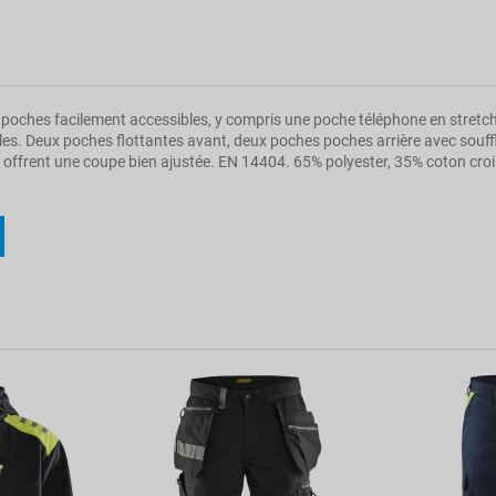
 poches facilement accessibles, y compris une poche téléphone en stretch 
s. Deux poches flottantes avant, deux poches poches arrière avec souffl
offrent une coupe bien ajustée. EN 14404. 65% polyester, 35% coton croi
EN 14404
Artisan
Non
Non
Non
Unisexe