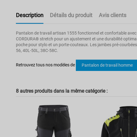
Description
Détails du produit
Avis clients
Pantalon de travail artisan 1555 fonctionnel et confortable avec
CORDURA® stretch pour un ajustement et une durabilité optimale
poche pour stylo et un porte-couteaux. Les jambes pré-courbées 
56, 40L-50L, 38C-58C.
Pas d'avis
Norme
Retrouvez tous nos modèles de
Pantalon de travail homme
Secteur d'activités
Réversible
8 autres produits dans la même catégorie :
Multirisque
Haute visibilité
Coupe
Référence
BKL1555