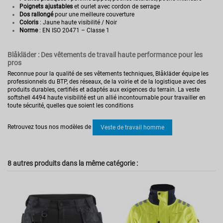
Poignets ajustables
et ourlet avec cordon de serrage
Dos rallongé
pour une meilleure couverture
Coloris
: Jaune haute visibilité / Noir
Norme
: EN ISO 20471 – Classe 1
Blåkläder : Des vêtements de travail haute performance pour les
pros
Reconnue pour la qualité de ses vêtements techniques, Blåkläder équipe les
professionnels du BTP, des réseaux, de la voirie et de la logistique avec des
produits durables, certifiés et adaptés aux exigences du terrain. La veste
softshell 4494 haute visibilité est un allié incontournable pour travailler en
toute sécurité, quelles que soient les conditions
Pas d'avis
Norme
EN 20471 Classe 1.
Retrouvez tous nos modèles de
Veste de travail homme
Secteur d'activités
Industrie
Réversible
Non
Multirisque
8 autres produits dans la même catégorie :
Non
Haute visibilité
Oui
Coupe
Femme
Homme
Référence
BKL449425139933XS