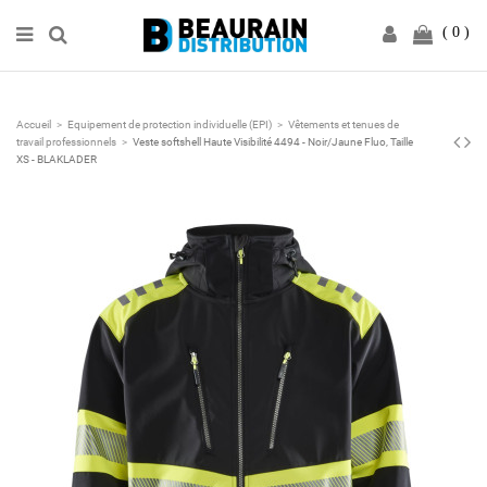
0
Accueil
Equipement de protection individuelle (EPI)
Vêtements et tenues de
travail professionnels
Veste softshell Haute Visibilité 4494 - Noir/Jaune Fluo, Taille
XS - BLAKLADER