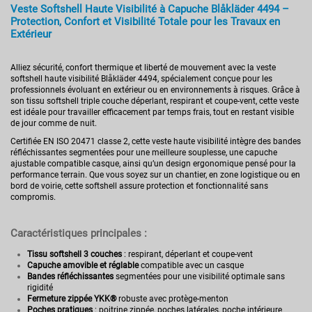
Veste Softshell Haute Visibilité à Capuche Blåkläder 4494 –
Protection, Confort et Visibilité Totale pour les Travaux en
Extérieur
Alliez sécurité, confort thermique et liberté de mouvement avec la veste
softshell haute visibilité Blåkläder 4494, spécialement conçue pour les
professionnels évoluant en extérieur ou en environnements à risques. Grâce à
son tissu softshell triple couche déperlant, respirant et coupe-vent, cette veste
est idéale pour travailler efficacement par temps frais, tout en restant visible
de jour comme de nuit.
Certifiée EN ISO 20471 classe 2, cette veste haute visibilité intègre des bandes
réfléchissantes segmentées pour une meilleure souplesse, une capuche
ajustable compatible casque, ainsi qu’un design ergonomique pensé pour la
performance terrain. Que vous soyez sur un chantier, en zone logistique ou en
bord de voirie, cette softshell assure protection et fonctionnalité sans
compromis.
Caractéristiques principales :
Tissu softshell 3 couches
: respirant, déperlant et coupe-vent
Capuche amovible et réglable
compatible avec un casque
Bandes réfléchissantes
segmentées pour une visibilité optimale sans
rigidité
Fermeture zippée YKK®
robuste avec protège-menton
Poches pratiques
: poitrine zippée, poches latérales, poche intérieure