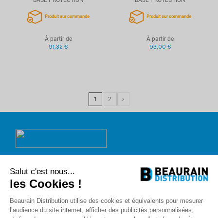
Produit sur commande
Produit sur commande
À partir de
À partir de
91,32 €
93,00 €
1
2
Beaurain Distribution
Salut c'est nous...
1 rue de l'abbé Caron
BP 40020
les Cookies !
80390 Fressenneville
+33 (0)3.22.30.71.71.
Beaurain Distribution utilise des cookies et équivalents pour mesurer
contact@beaurain-distribution.com
l’audience du site internet, afficher des publicités personnalisées,
Qui sommes-nous
?