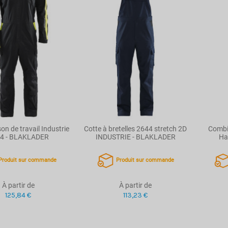
n de travail Industrie
Cotte à bretelles 2644 stretch 2D
Combi
4 - BLAKLADER
INDUSTRIE - BLAKLADER
Hau
Produit sur commande
Produit sur commande
À partir de
À partir de
125,84 €
113,23 €