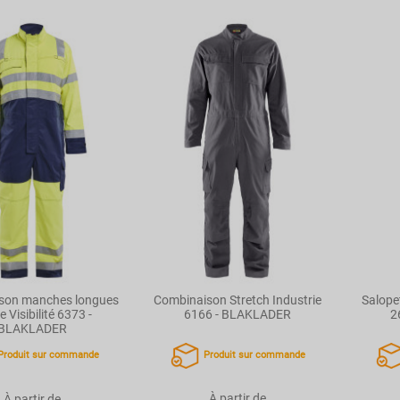
son manches longues
Combinaison Stretch Industrie
Salopet
 Visibilité 6373 -
6166 - BLAKLADER
2
BLAKLADER
Produit sur commande
Produit sur commande
À partir de
À partir de