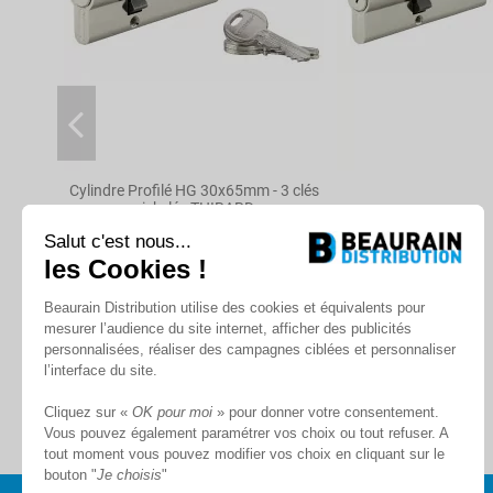
Cylindre Profilé HG 30x65mm - 3 clés
nickelé - THIRARD
Salut c'est nous...
Produit sur commande
les Cookies !
À partir de
Beaurain Distribution utilise des cookies et équivalents pour
83,30 €
mesurer l’audience du site internet, afficher des publicités
personnalisées, réaliser des campagnes ciblées et personnaliser
l’interface du site.
Cliquez sur «
OK pour moi
» pour donner votre consentement.
Vous pouvez également paramétrer vos choix ou tout refuser. A
tout moment vous pouvez modifier vos choix en cliquant sur le
bouton "
Je choisis
"