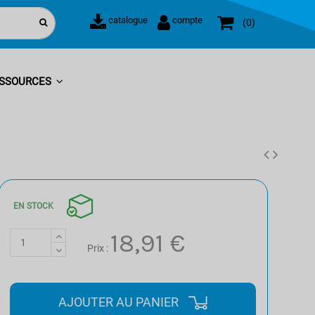
catalogue
compte
0
SSOURCES
EN STOCK
18,91 €
Prix :
AJOUTER AU PANIER