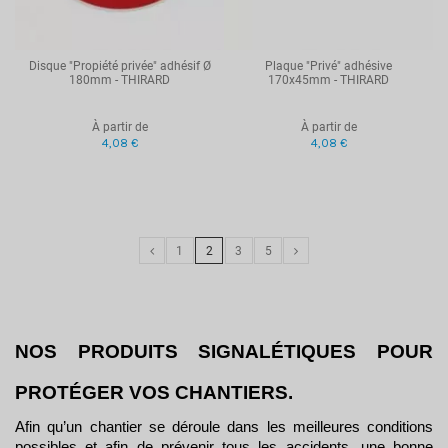
Disque "Propiété privée" adhésif Ø
Plaque "Privé" adhésive
180mm - THIRARD
170x45mm - THIRARD
À partir de
À partir de
4,08 €
4,08 €
1
2
3
5
NOS PRODUITS SIGNALÉTIQUES POUR 
PROTÉGER VOS CHANTIERS.
Afin qu’un chantier se déroule dans les meilleures conditions 
possibles et afin de prévenir tous les accidents, une bonne 