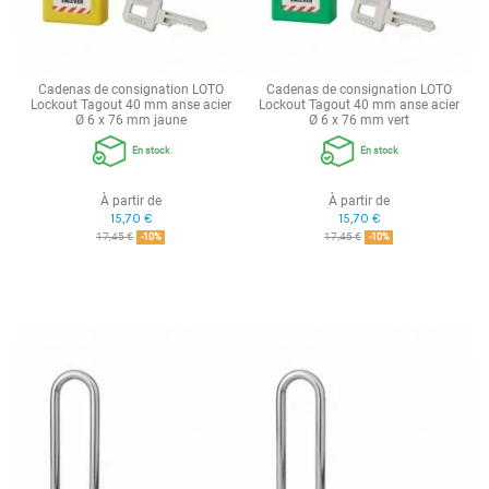
Cadenas de consignation LOTO
Cadenas de consignation LOTO
Lockout Tagout 40 mm anse acier
Lockout Tagout 40 mm anse acier
Ø 6 x 76 mm jaune
Ø 6 x 76 mm vert
En stock
En stock
À partir de
À partir de
15,70 €
15,70 €
17,45 €
17,45 €
-10%
-10%