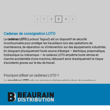
1
2
3
4
Cadenas de consignation LOTO
Le
cadenas LOTO
(Lockout Tagout) est un dispositif de sécurité
incontournable pour protéger les travailleurs lors des opérations de
maintenance, de réparation ou d'intervention sur des équipements industriels.
En bloquant physiquement toute source d'énergie — électrique, pneumatique,
hydraulique ou mécanique — le cadenas LOTO empêche toute remise en
marche accidentelle d'une machine, réduisant ainsi drastiquement le risque
d'accidents graves sur le lieu de travail.
Pourquoi utiliser un cadenas LOTO ?
La
procédure LOTO
est une exigence réglementaire dans de nombreux
secteurs industriels. Elle repose sur le principe simple mais fondamental de
condamner une source d'énergie
dangereuse avant toute intervention.
Le
cadenas de consignation
est l'outil central de cette procédure : résistant à
la corrosion, aux chocs et aux environnements difficiles, il est conçu pour
durer et pour garantir une sécurité sans compromis. Sa conception robuste —
en acier inoxydable, en nylon haute résistance ou en matériaux isolants — lui
permet de s'adapter à tous les contextes industriels, qu'il s'agisse d'ateliers de
Beaurain Distribution