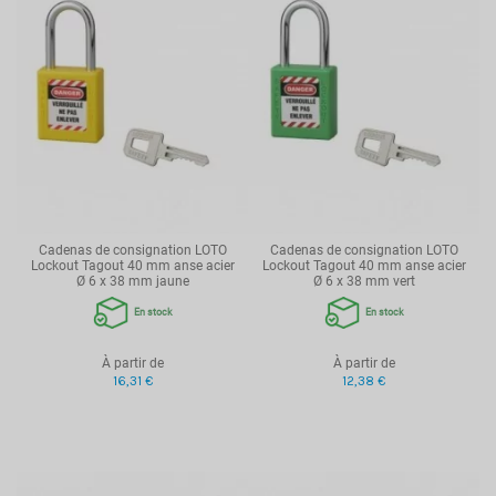
Cadenas de consignation LOTO
Cadenas de consignation LOTO
Lockout Tagout 40 mm anse acier
Lockout Tagout 40 mm anse acier
Ø 6 x 38 mm jaune
Ø 6 x 38 mm vert
En stock
En stock
À partir de
À partir de
16,31 €
12,38 €