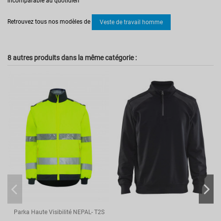
incomparable au quotidien
Pas d'avis
Marque
BLAKLADER
Retrouvez tous nos modèles de
Veste de travail homme
Secteur d'activités
Industrie
Logistique
Réversible
Non
8 autres produits dans la même catégorie :
Multirisque
Non
Haute visibilité
Non
Coupe
Homme
Référence
BKL444418328633XXXXL
Parka Haute Visibilité NEPAL- T2S