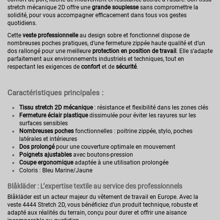
stretch mécanique 2D offre une
grande souplesse
sans compromettre la
solidité, pour vous accompagner efficacement dans tous vos gestes
quotidiens.
Cette
veste professionnelle
au design sobre et fonctionnel dispose de
nombreuses poches pratiques, d’une fermeture zippée haute qualité et d’un
dos rallongé pour une meilleure
protection en position de travail
. Elle s’adapte
parfaitement aux environnements industriels et techniques, tout en
respectant les exigences de
confort
et de
sécurité
.
Caractéristiques principales :
Tissu stretch 2D mécanique
: résistance et flexibilité dans les zones clés
Fermeture éclair plastique
dissimulée pour éviter les rayures sur les
surfaces sensibles
Nombreuses poches
fonctionnelles : poitrine zippée, stylo, poches
latérales et intérieures
Dos prolongé
pour une couverture optimale en mouvement
Poignets ajustables
avec boutons-pression
Coupe ergonomique
adaptée à une utilisation prolongée
Coloris : Bleu Marine/Jaune
Blåkläder : L’expertise textile au service des professionnels
Blåkläder est un acteur majeur du vêtement de travail en Europe. Avec la
veste 4444 Stretch 2D, vous bénéficiez d’un produit technique, robuste et
adapté aux réalités du terrain, conçu pour durer et offrir une aisance