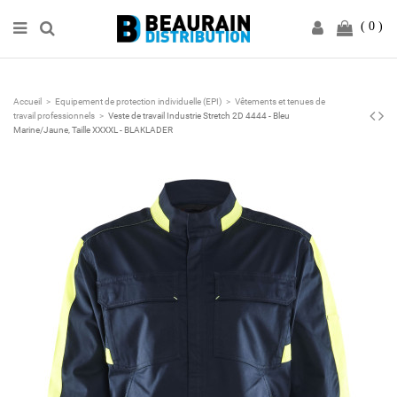
0
Accueil
Equipement de protection individuelle (EPI)
Vêtements et tenues de
travail professionnels
Veste de travail Industrie Stretch 2D 4444 - Bleu
Marine/Jaune, Taille XXXXL - BLAKLADER