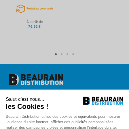
Produit sur commande
À partir de
76,62 €
Beaurain Distribution
Salut c'est nous...
1 rue de l'abbé Caron
BP 40020
les Cookies !
80390 Fressenneville
+33 (0)3.22.30.71.71.
Beaurain Distribution utilise des cookies et équivalents pour mesurer
contact@beaurain-distribution.com
l’audience du site internet, afficher des publicités personnalisées,
Qui sommes-nous
?
réaliser des campagnes ciblées et personnaliser l’interface du site.