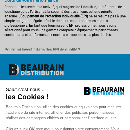
Cœur de votre Performance
Dans tous les secteurs d’activité, qu’il s’agisse de l’industrie, du bâtiment, de la
logistique ou de l’artisanat, la sécurité des travailleurs est une priorité
absolue. L’
Équipement de Protection Individuelle (EPI)
ne se résume pas à une
simple obligation légale ; c’est le dernier rempart contre les risques
professionnels. En tant que fournisseur d'EPI professionnel, nous avons
sélectionné pour vous une gamme complète d’équipements performants,
confortables et conformes aux normes européennes les plus strictes.
Pourquoi investir dans des EPI de qualité ?
L’usage d’EPI adaptés permet de prévenir les accidents du travail et les
maladies professionnelles. Un équipement bien choisi réduit
considérablement l'exposition aux
risques mécaniques, chimiques,
thermiques
ou
sonores
. Au-delà de la protection, le confort de l’utilisateur est
primordial : un salarié qui dispose d’un équipement ergonomique est plus
efficace et moins sujet à la fatigue.
Beaurain Distribution
Investir dans du matériel de qualité, c’est aussi assurer la pérennité de votre
Salut c'est nous...
1 rue de l'abbé Caron
activité en respectant le Code du Travail, qui impose à l'employeur de fournir
BP 40020
les Cookies !
gratuitement les équipements nécessaires et de veiller à leur bon état de
80390 Fressenneville
fonctionnement.
+33 (0)3.22.30.71.71.
Beaurain Distribution utilise des cookies et équivalents pour mesurer
contact@beaurain-distribution.com
l’audience du site internet, afficher des publicités personnalisées,
Notre sélection complète pour une protection de la tête aux pieds
Qui sommes-nous
?
réaliser des campagnes ciblées et personnaliser l’interface du site.
Contact
Pour répondre à la diversité des métiers de nos clients, notre catalogue se
Recrutement
structure autour des grandes familles de protection :
Cliquez sur «
OK pour moi
» pour donner votre consentement. Vous